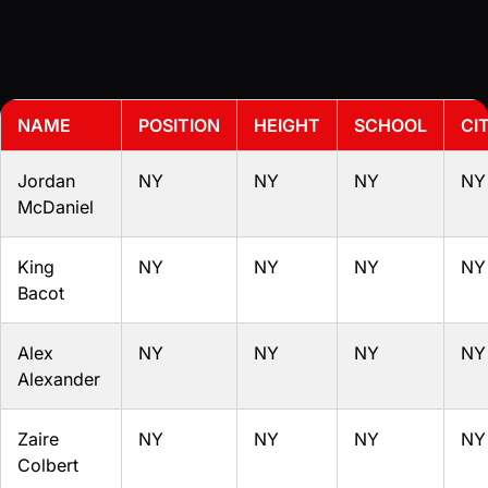
NAME
POSITION
HEIGHT
SCHOOL
CI
Jordan
NY
NY
NY
NY
McDaniel
King
NY
NY
NY
NY
Bacot
Alex
NY
NY
NY
NY
Alexander
Zaire
NY
NY
NY
NY
Colbert